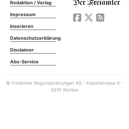
Redaktion / Verlag
Impressum
App
erfreiamt
Inserieren
Datenschutzerklärung
Disclaimer
Abo-Service
reiamt
©
Freiämter Regionalzeitungen AG - Kapellstrasse 5 -
5610 Wohlen
ten