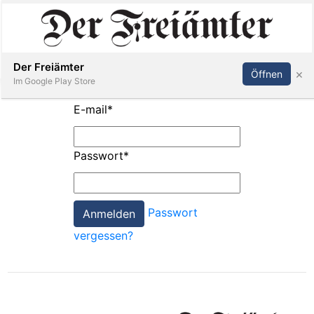
Inserieren
Abonnieren
Anmelden
Der Freiämter
×
Öffnen
Im Google Play Store
E-mail
*
Immobilien
Passwort
*
Veranstaltungen
Passwort
Stellen
vergessen?
E-
Paper
Newsletter