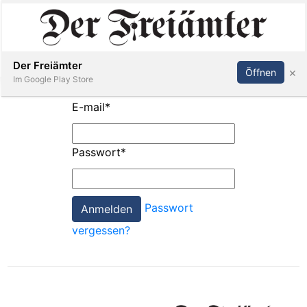
Inserieren
Abonnieren
Anmelden
Der Freiämter
×
Öffnen
Im Google Play Store
E-mail
*
Immobilien
Passwort
*
Veranstaltungen
Passwort
Stellen
vergessen?
E-
Paper
Newsletter