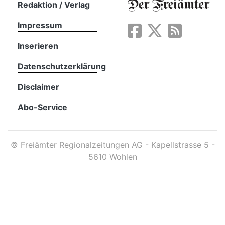
Redaktion / Verlag
Impressum
App
erfreiamt
Inserieren
Datenschutzerklärung
Disclaimer
Abo-Service
reiamt
©
Freiämter Regionalzeitungen AG - Kapellstrasse 5 -
5610 Wohlen
ten