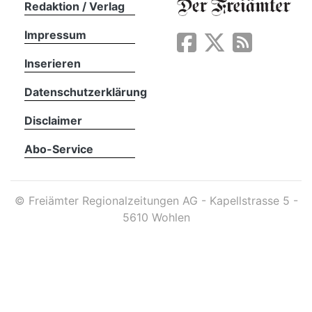
Redaktion / Verlag
Impressum
App
erfreiamt
Inserieren
Datenschutzerklärung
Disclaimer
Abo-Service
reiamt
©
Freiämter Regionalzeitungen AG - Kapellstrasse 5 -
5610 Wohlen
ten