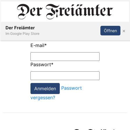
Inserieren
Abonnieren
Anmelden
Der Freiämter
×
Öffnen
Im Google Play Store
E-mail
*
Immobilien
Passwort
*
Veranstaltungen
Passwort
Stellen
vergessen?
E-
Paper
Newsletter