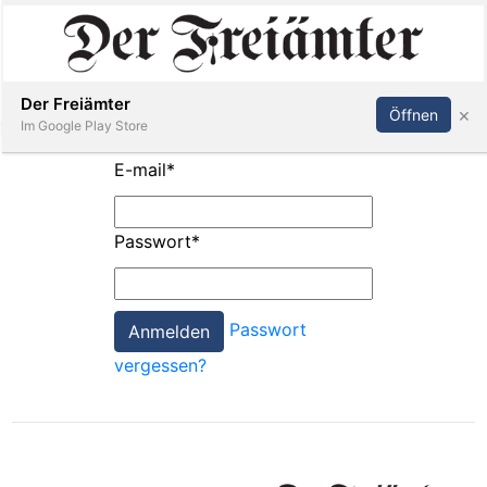
Inserieren
Abonnieren
Anmelden
Der Freiämter
×
Öffnen
Im Google Play Store
E-mail
*
Immobilien
Passwort
*
Veranstaltungen
Passwort
Stellen
vergessen?
E-
Paper
Newsletter