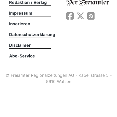
Redaktion / Verlag
Impressum
App
erfreiamt
Inserieren
Datenschutzerklärung
Disclaimer
Abo-Service
reiamt
©
Freiämter Regionalzeitungen AG - Kapellstrasse 5 -
5610 Wohlen
ten