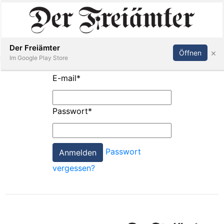
Inserieren
Abonnieren
Anmelden
Der Freiämter
×
Öffnen
Im Google Play Store
E-mail
*
Immobilien
Passwort
*
Veranstaltungen
Passwort
Stellen
vergessen?
E-
Paper
Newsletter