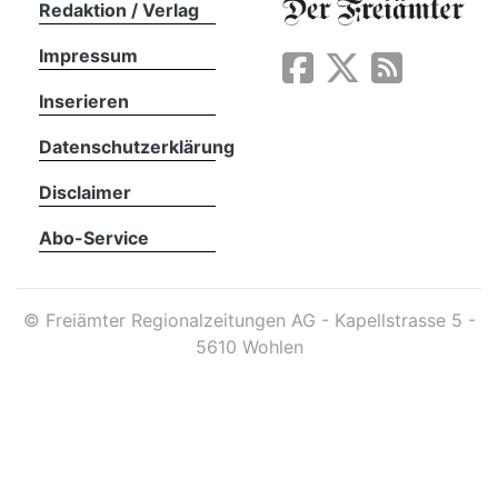
Redaktion / Verlag
Impressum
App
erfreiamt
Inserieren
Datenschutzerklärung
Disclaimer
Abo-Service
reiamt
©
Freiämter Regionalzeitungen AG - Kapellstrasse 5 -
5610 Wohlen
ten