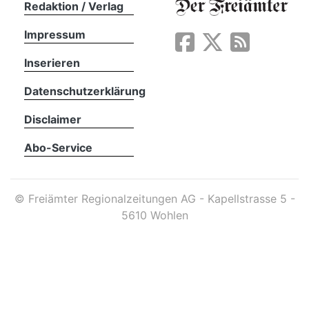
Redaktion / Verlag
Impressum
App
erfreiamt
Inserieren
Datenschutzerklärung
Disclaimer
Abo-Service
reiamt
©
Freiämter Regionalzeitungen AG - Kapellstrasse 5 -
5610 Wohlen
ten