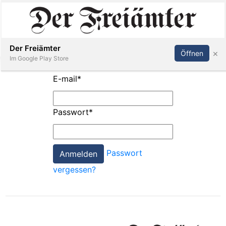
Inserieren
Abonnieren
Anmelden
Der Freiämter
×
Öffnen
Im Google Play Store
E-mail
*
Immobilien
Passwort
*
Veranstaltungen
Passwort
Stellen
vergessen?
E-
Paper
Newsletter