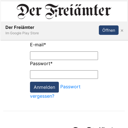
Inserieren
Abonnieren
Anmelden
Der Freiämter
×
Öffnen
Im Google Play Store
E-mail
*
Immobilien
Passwort
*
Veranstaltungen
Passwort
Stellen
vergessen?
E-
Paper
Newsletter