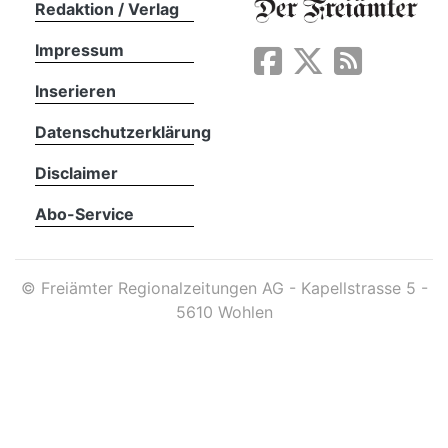
Redaktion / Verlag
Impressum
App
erfreiamt
Inserieren
Datenschutzerklärung
Disclaimer
Abo-Service
reiamt
©
Freiämter Regionalzeitungen AG - Kapellstrasse 5 -
5610 Wohlen
ten