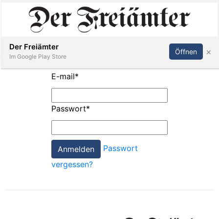
Inserieren
Abonnieren
Anmelden
Der Freiämter
×
Öffnen
Im Google Play Store
E-mail
*
Immobilien
Passwort
*
Veranstaltungen
Passwort
Stellen
vergessen?
E-
Paper
Newsletter