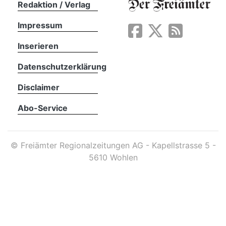
Redaktion / Verlag
Impressum
App
erfreiamt
Inserieren
Datenschutzerklärung
Disclaimer
Abo-Service
reiamt
©
Freiämter Regionalzeitungen AG - Kapellstrasse 5 -
5610 Wohlen
ten