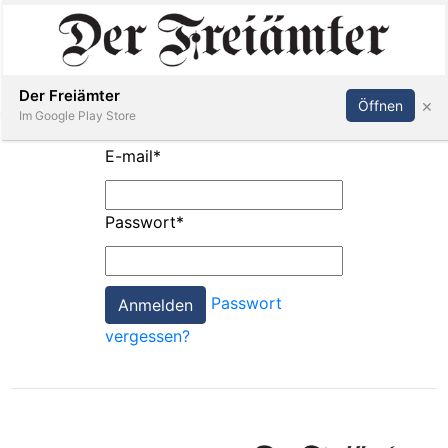
Inserieren
Abonnieren
Anmelden
Der Freiämter
×
Öffnen
Im Google Play Store
E-mail
*
Immobilien
Passwort
*
Veranstaltungen
Passwort
Stellen
vergessen?
E-
Paper
Newsletter