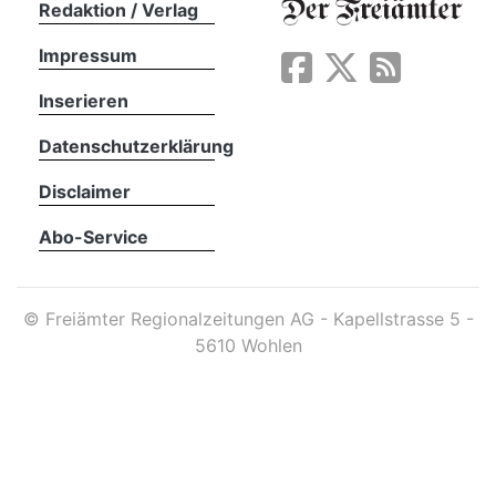
Redaktion / Verlag
Impressum
App
erfreiamt
Inserieren
Datenschutzerklärung
Disclaimer
Abo-Service
reiamt
©
Freiämter Regionalzeitungen AG - Kapellstrasse 5 -
5610 Wohlen
ten