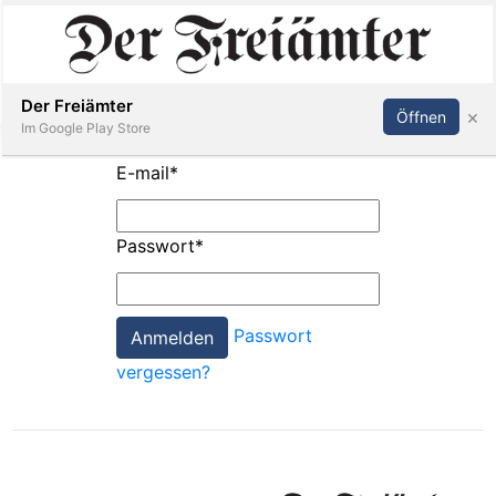
Inserieren
Abonnieren
Anmelden
Der Freiämter
×
Öffnen
Im Google Play Store
E-mail
*
Immobilien
Passwort
*
Veranstaltungen
Passwort
Stellen
vergessen?
E-
Paper
Newsletter