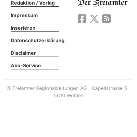
Redaktion / Verlag
Impressum
App
erfreiamt
Inserieren
Datenschutzerklärung
Disclaimer
Abo-Service
reiamt
©
Freiämter Regionalzeitungen AG - Kapellstrasse 5 -
5610 Wohlen
ten