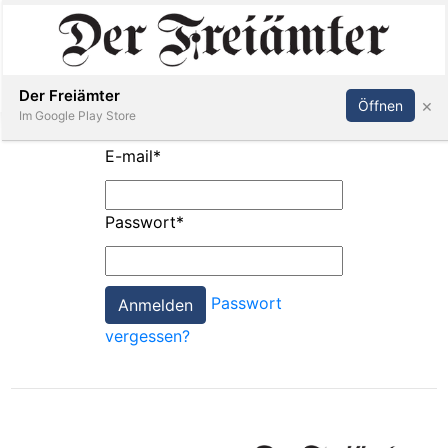
Inserieren
Abonnieren
Anmelden
Der Freiämter
×
Öffnen
Im Google Play Store
E-mail
*
Immobilien
Passwort
*
Veranstaltungen
Passwort
Stellen
vergessen?
E-
Paper
Newsletter