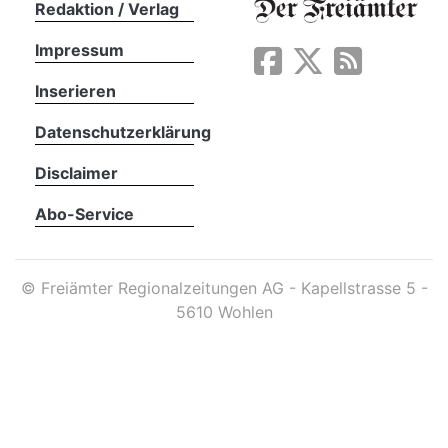
Redaktion / Verlag
Impressum
App
erfreiamt
Inserieren
Datenschutzerklärung
Disclaimer
Abo-Service
reiamt
©
Freiämter Regionalzeitungen AG - Kapellstrasse 5 -
5610 Wohlen
ten