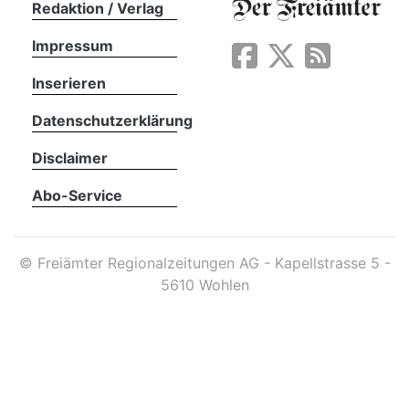
Redaktion / Verlag
Impressum
App
erfreiamt
Inserieren
Datenschutzerklärung
Disclaimer
Abo-Service
reiamt
©
Freiämter Regionalzeitungen AG - Kapellstrasse 5 -
5610 Wohlen
ten