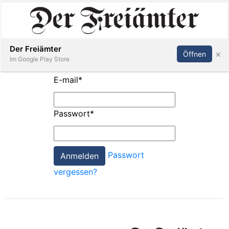
Inserieren
Abonnieren
Anmelden
Der Freiämter
×
Öffnen
Im Google Play Store
E-mail
*
Immobilien
Passwort
*
Veranstaltungen
Passwort
Stellen
vergessen?
E-
Paper
Newsletter