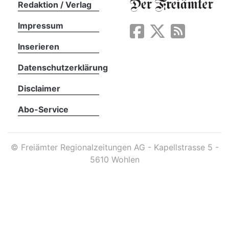
Redaktion / Verlag
Impressum
App
erfreiamt
Inserieren
Datenschutzerklärung
Disclaimer
Abo-Service
reiamt
©
Freiämter Regionalzeitungen AG - Kapellstrasse 5 -
5610 Wohlen
ten