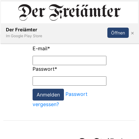
Inserieren
Abonnieren
Anmelden
Der Freiämter
×
Öffnen
Im Google Play Store
E-mail
*
Immobilien
Passwort
*
Veranstaltungen
Passwort
Stellen
vergessen?
E-
Paper
Newsletter