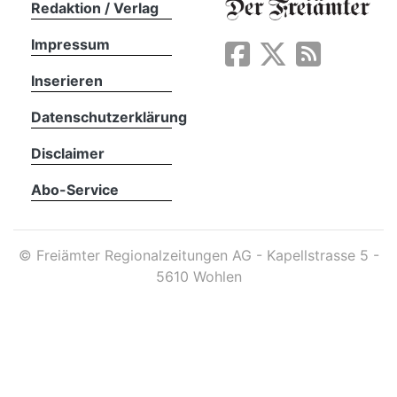
Redaktion / Verlag
Impressum
App
erfreiamt
Inserieren
Datenschutzerklärung
Disclaimer
Abo-Service
reiamt
©
Freiämter Regionalzeitungen AG - Kapellstrasse 5 -
5610 Wohlen
ten