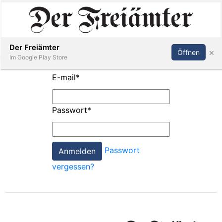
Inserieren
Abonnieren
Anmelden
Der Freiämter
×
Öffnen
Im Google Play Store
E-mail
*
Immobilien
Passwort
*
Veranstaltungen
Passwort
Stellen
vergessen?
E-
Paper
Newsletter