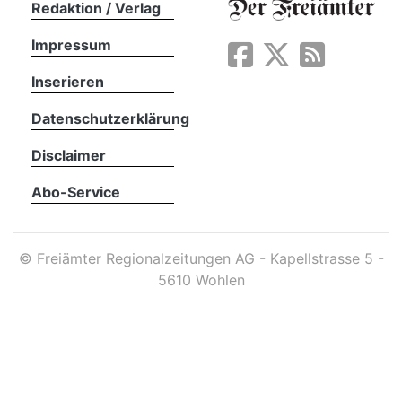
Redaktion / Verlag
Impressum
App
erfreiamt
Inserieren
Datenschutzerklärung
Disclaimer
Abo-Service
reiamt
©
Freiämter Regionalzeitungen AG - Kapellstrasse 5 -
5610 Wohlen
ten