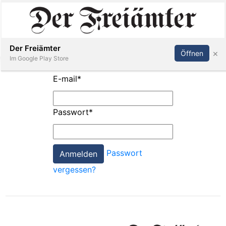
Inserieren
Abonnieren
Anmelden
Der Freiämter
×
Öffnen
Im Google Play Store
E-mail
*
Immobilien
Passwort
*
Veranstaltungen
Passwort
Stellen
vergessen?
E-
Paper
Newsletter