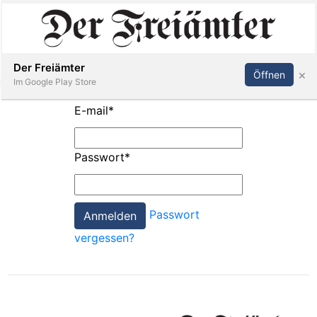
Inserieren
Abonnieren
Anmelden
Der Freiämter
×
Öffnen
Im Google Play Store
E-mail
*
Immobilien
Passwort
*
Veranstaltungen
Passwort
Stellen
vergessen?
E-
Paper
Newsletter