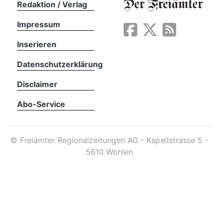
Redaktion / Verlag
Impressum
App
erfreiamt
Inserieren
Datenschutzerklärung
Disclaimer
Abo-Service
reiamt
©
Freiämter Regionalzeitungen AG - Kapellstrasse 5 -
5610 Wohlen
ten