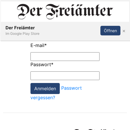
Inserieren
Abonnieren
Anmelden
Der Freiämter
×
Öffnen
Im Google Play Store
E-mail
*
Immobilien
Passwort
*
Veranstaltungen
Passwort
Stellen
vergessen?
E-
Paper
Newsletter