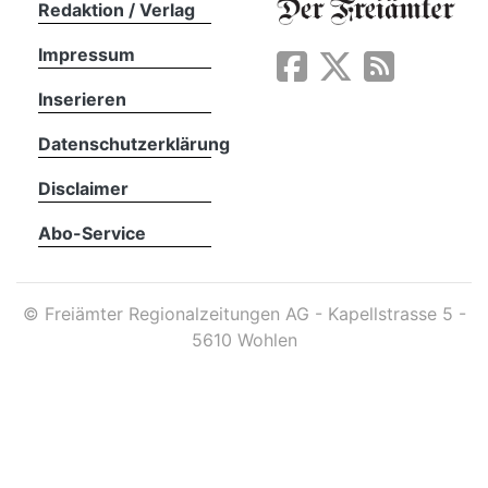
Redaktion / Verlag
Impressum
App
erfreiamt
Inserieren
Datenschutzerklärung
Disclaimer
Abo-Service
reiamt
©
Freiämter Regionalzeitungen AG - Kapellstrasse 5 -
5610 Wohlen
ten