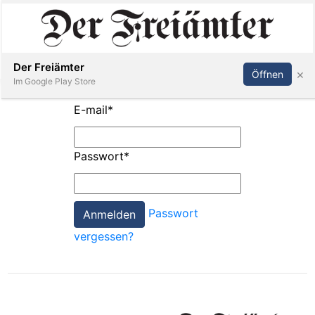
Inserieren
Abonnieren
Anmelden
Der Freiämter
×
Öffnen
Im Google Play Store
E-mail
*
Immobilien
Passwort
*
Veranstaltungen
Passwort
Stellen
vergessen?
E-
Paper
Newsletter