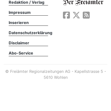
Redaktion / Verlag
Impressum
App
erfreiamt
Inserieren
Datenschutzerklärung
Disclaimer
Abo-Service
reiamt
©
Freiämter Regionalzeitungen AG - Kapellstrasse 5 -
5610 Wohlen
ten