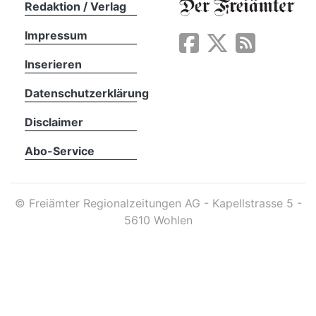
Redaktion / Verlag
Impressum
App
erfreiamt
Inserieren
Datenschutzerklärung
Disclaimer
Abo-Service
reiamt
©
Freiämter Regionalzeitungen AG - Kapellstrasse 5 -
5610 Wohlen
ten