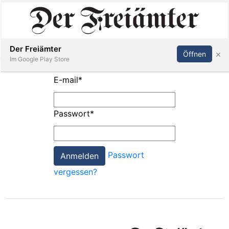
Inserieren
Abonnieren
Anmelden
Der Freiämter
×
Öffnen
Im Google Play Store
E-mail
*
Immobilien
Passwort
*
Veranstaltungen
Passwort
Stellen
vergessen?
E-
Paper
Newsletter