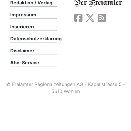
Redaktion / Verlag
Impressum
App
erfreiamt
Inserieren
Datenschutzerklärung
Disclaimer
Abo-Service
reiamt
©
Freiämter Regionalzeitungen AG - Kapellstrasse 5 -
5610 Wohlen
ten