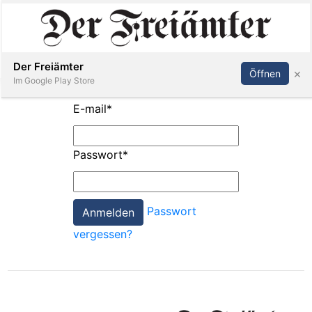
Inserieren
Abonnieren
Anmelden
Der Freiämter
×
Öffnen
Im Google Play Store
E-mail
*
Immobilien
Passwort
*
Veranstaltungen
Passwort
Stellen
vergessen?
E-
Paper
Newsletter