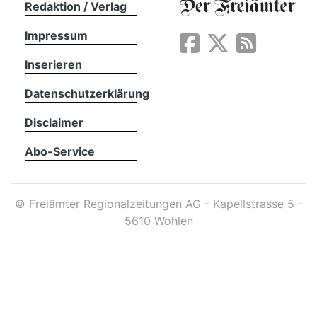
Redaktion / Verlag
Impressum
App
erfreiamt
Inserieren
Datenschutzerklärung
Disclaimer
Abo-Service
reiamt
©
Freiämter Regionalzeitungen AG - Kapellstrasse 5 -
5610 Wohlen
ten