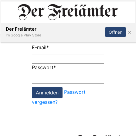
Inserieren
Abonnieren
Anmelden
Der Freiämter
×
Öffnen
Im Google Play Store
E-mail
*
Immobilien
Passwort
*
Veranstaltungen
Passwort
Stellen
vergessen?
E-
Paper
Newsletter