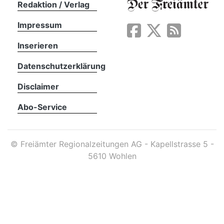
Redaktion / Verlag
Impressum
App
erfreiamt
Inserieren
Datenschutzerklärung
Disclaimer
Abo-Service
reiamt
©
Freiämter Regionalzeitungen AG - Kapellstrasse 5 -
5610 Wohlen
ten