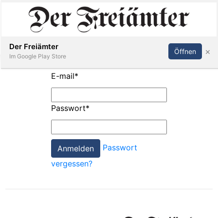
Inserieren
Abonnieren
Anmelden
Der Freiämter
×
Öffnen
Im Google Play Store
E-mail
*
Immobilien
Passwort
*
Veranstaltungen
Passwort
Stellen
vergessen?
E-
Paper
Newsletter