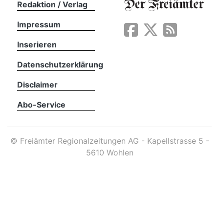
Redaktion / Verlag
Impressum
App
erfreiamt
Inserieren
Datenschutzerklärung
Disclaimer
Abo-Service
reiamt
©
Freiämter Regionalzeitungen AG - Kapellstrasse 5 -
5610 Wohlen
ten