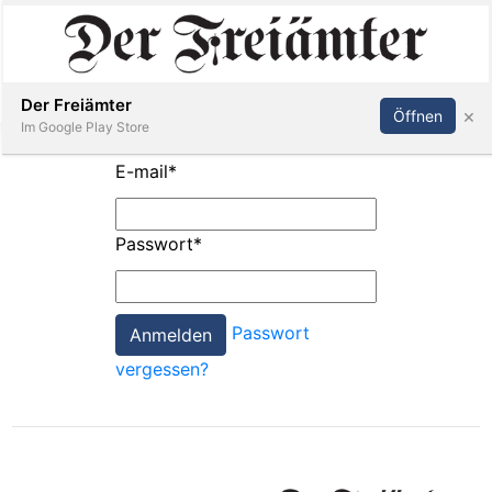
Inserieren
Abonnieren
Anmelden
Der Freiämter
×
Öffnen
Im Google Play Store
E-mail
*
Immobilien
Passwort
*
Veranstaltungen
Passwort
Stellen
vergessen?
E-
Paper
Newsletter