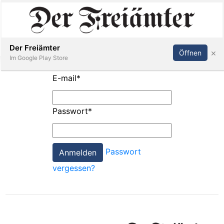
Inserieren
Abonnieren
Anmelden
Der Freiämter
×
Öffnen
Im Google Play Store
E-mail
*
Immobilien
Passwort
*
Veranstaltungen
Passwort
Stellen
vergessen?
E-
Paper
Newsletter