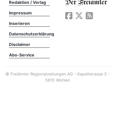
Redaktion / Verlag
Impressum
App
erfreiamt
Inserieren
Datenschutzerklärung
Disclaimer
Abo-Service
reiamt
©
Freiämter Regionalzeitungen AG - Kapellstrasse 5 -
5610 Wohlen
ten