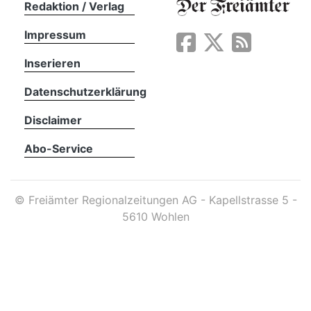
Redaktion / Verlag
Impressum
App
erfreiamt
Inserieren
Datenschutzerklärung
Disclaimer
Abo-Service
reiamt
©
Freiämter Regionalzeitungen AG - Kapellstrasse 5 -
5610 Wohlen
ten