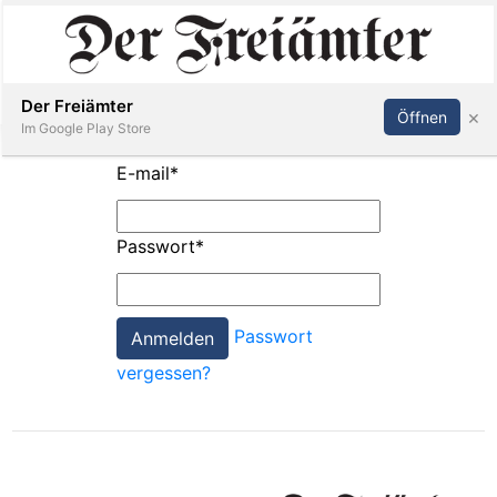
Inserieren
Abonnieren
Anmelden
Der Freiämter
×
Öffnen
Im Google Play Store
E-mail
*
Immobilien
Passwort
*
Veranstaltungen
Passwort
Stellen
vergessen?
E-
Paper
Newsletter