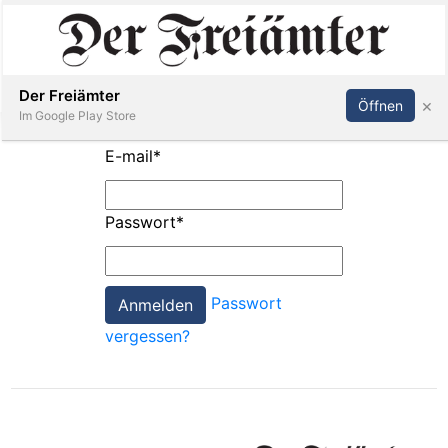
Inserieren
Abonnieren
Anmelden
Der Freiämter
×
Öffnen
Im Google Play Store
E-mail
*
Immobilien
Passwort
*
Veranstaltungen
Passwort
Stellen
vergessen?
E-
Paper
Newsletter