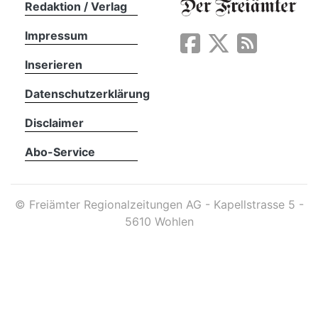
Redaktion / Verlag
Impressum
App
erfreiamt
Inserieren
Datenschutzerklärung
Disclaimer
Abo-Service
reiamt
©
Freiämter Regionalzeitungen AG - Kapellstrasse 5 -
5610 Wohlen
ten