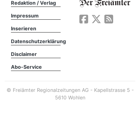
Redaktion / Verlag
Impressum
App
erfreiamt
Inserieren
Datenschutzerklärung
Disclaimer
Abo-Service
reiamt
©
Freiämter Regionalzeitungen AG - Kapellstrasse 5 -
5610 Wohlen
ten