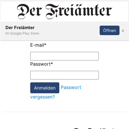
Inserieren
Abonnieren
Anmelden
Der Freiämter
×
Öffnen
Im Google Play Store
E-mail
*
Immobilien
Passwort
*
Veranstaltungen
Passwort
Stellen
vergessen?
E-
Paper
Newsletter