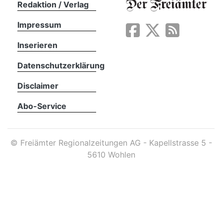
Redaktion / Verlag
Impressum
App
erfreiamt
Inserieren
Datenschutzerklärung
Disclaimer
Abo-Service
reiamt
©
Freiämter Regionalzeitungen AG - Kapellstrasse 5 -
5610 Wohlen
ten