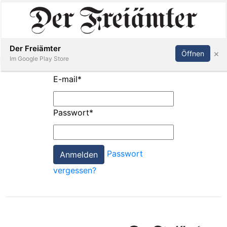
Inserieren
Abonnieren
Anmelden
Der Freiämter
×
Öffnen
Im Google Play Store
E-mail
*
Immobilien
Passwort
*
Veranstaltungen
Passwort
Stellen
vergessen?
E-
Paper
Newsletter