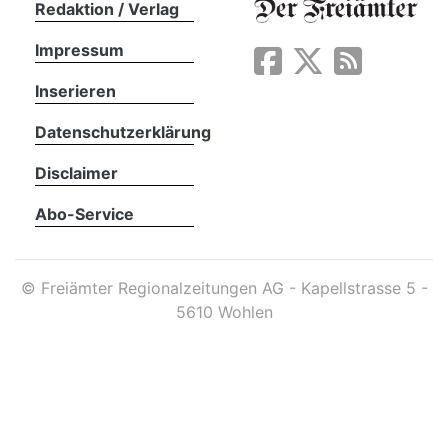
Redaktion / Verlag
Impressum
App
erfreiamt
Inserieren
Datenschutzerklärung
Disclaimer
Abo-Service
reiamt
©
Freiämter Regionalzeitungen AG - Kapellstrasse 5 -
5610 Wohlen
ten