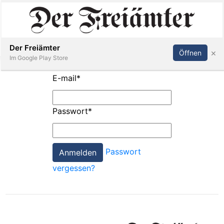
Inserieren
Abonnieren
Anmelden
Der Freiämter
×
Öffnen
Im Google Play Store
E-mail
*
Immobilien
Passwort
*
Veranstaltungen
Passwort
Stellen
vergessen?
E-
Paper
Newsletter