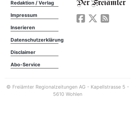
Redaktion / Verlag
Impressum
App
erfreiamt
Inserieren
Datenschutzerklärung
Disclaimer
Abo-Service
reiamt
©
Freiämter Regionalzeitungen AG - Kapellstrasse 5 -
5610 Wohlen
ten