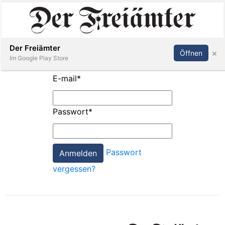
Inserieren
Abonnieren
Anmelden
Der Freiämter
×
Öffnen
Im Google Play Store
E-mail
*
Immobilien
Passwort
*
Veranstaltungen
Passwort
Stellen
vergessen?
E-
Paper
Newsletter