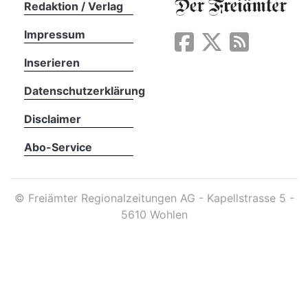
Redaktion / Verlag
Impressum
App
erfreiamt
Inserieren
Datenschutzerklärung
Disclaimer
Abo-Service
reiamt
©
Freiämter Regionalzeitungen AG - Kapellstrasse 5 -
5610 Wohlen
ten