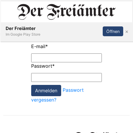
Inserieren
Abonnieren
Anmelden
Der Freiämter
×
Öffnen
Im Google Play Store
E-mail
*
Immobilien
Passwort
*
Veranstaltungen
Passwort
Stellen
vergessen?
E-
Paper
Newsletter