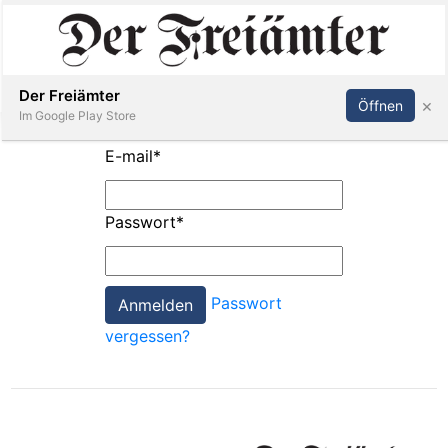
Inserieren
Abonnieren
Anmelden
Der Freiämter
×
Öffnen
Im Google Play Store
E-mail
*
Immobilien
Passwort
*
Veranstaltungen
Passwort
Stellen
vergessen?
E-
Paper
Newsletter