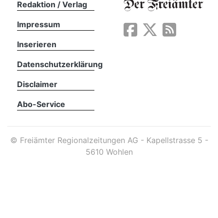
Redaktion / Verlag
Impressum
App
erfreiamt
Inserieren
Datenschutzerklärung
Disclaimer
Abo-Service
reiamt
©
Freiämter Regionalzeitungen AG - Kapellstrasse 5 -
5610 Wohlen
ten