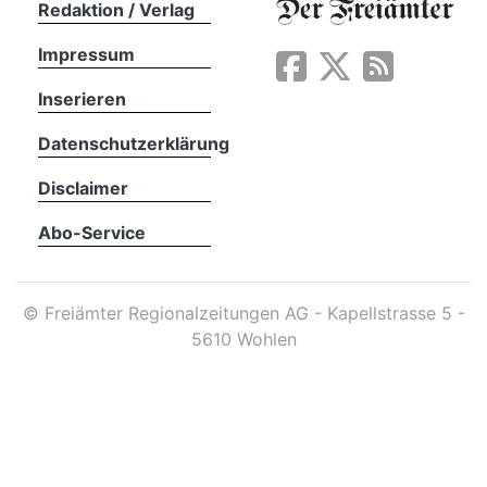
Redaktion / Verlag
Impressum
App
erfreiamt
Inserieren
Datenschutzerklärung
Disclaimer
Abo-Service
reiamt
©
Freiämter Regionalzeitungen AG - Kapellstrasse 5 -
5610 Wohlen
ten