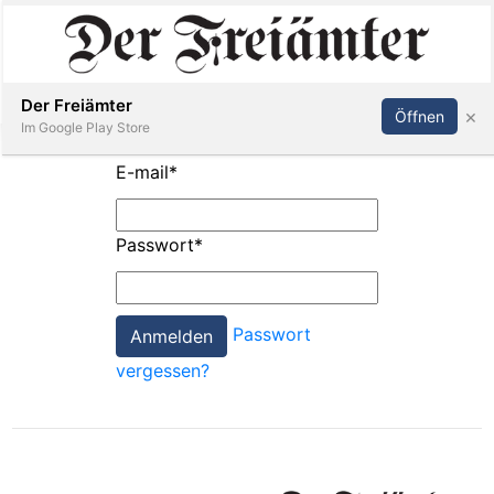
Inserieren
Abonnieren
Anmelden
Der Freiämter
×
Öffnen
Im Google Play Store
E-mail
*
Immobilien
Passwort
*
Veranstaltungen
Passwort
Stellen
vergessen?
E-
Paper
Newsletter