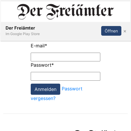
Inserieren
Abonnieren
Anmelden
Der Freiämter
×
Öffnen
Im Google Play Store
E-mail
*
Immobilien
Passwort
*
Veranstaltungen
Passwort
Stellen
vergessen?
E-
Paper
Newsletter