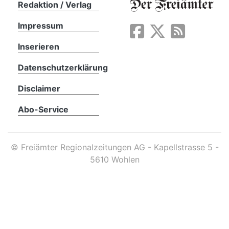
Redaktion / Verlag
Impressum
App
erfreiamt
Inserieren
Datenschutzerklärung
Disclaimer
Abo-Service
reiamt
©
Freiämter Regionalzeitungen AG - Kapellstrasse 5 -
5610 Wohlen
ten