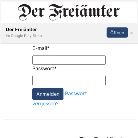
Inserieren
Abonnieren
Anmelden
Der Freiämter
×
Öffnen
Im Google Play Store
E-mail
*
Immobilien
Passwort
*
Veranstaltungen
Passwort
Stellen
vergessen?
E-
Paper
Newsletter