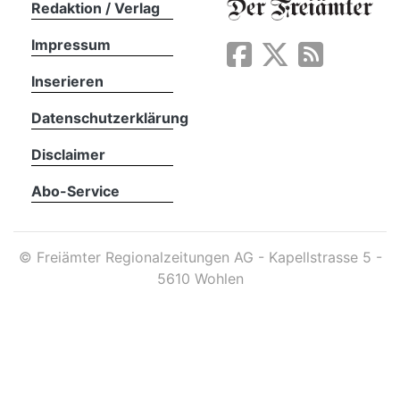
Redaktion / Verlag
Impressum
App
erfreiamt
Inserieren
Datenschutzerklärung
Disclaimer
Abo-Service
reiamt
©
Freiämter Regionalzeitungen AG - Kapellstrasse 5 -
5610 Wohlen
ten