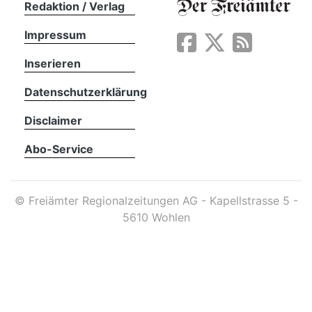
Redaktion / Verlag
Impressum
App
erfreiamt
Inserieren
Datenschutzerklärung
Disclaimer
Abo-Service
reiamt
©
Freiämter Regionalzeitungen AG - Kapellstrasse 5 -
5610 Wohlen
ten