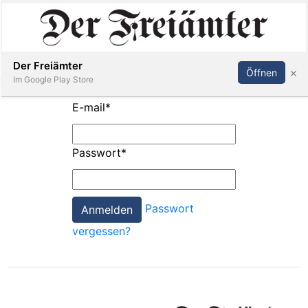
Inserieren
Abonnieren
Anmelden
Der Freiämter
×
Öffnen
Im Google Play Store
E-mail
*
Immobilien
Passwort
*
Veranstaltungen
Passwort
Stellen
vergessen?
E-
Paper
Newsletter