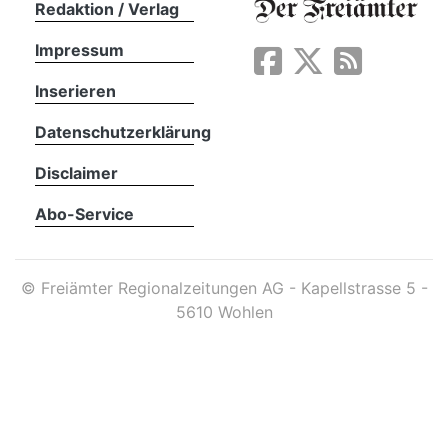
Redaktion / Verlag
Impressum
App
erfreiamt
Inserieren
Datenschutzerklärung
Disclaimer
Abo-Service
reiamt
©
Freiämter Regionalzeitungen AG - Kapellstrasse 5 -
5610 Wohlen
ten