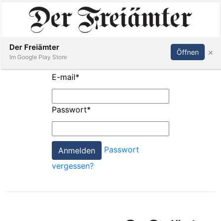
Inserieren
Abonnieren
Anmelden
Der Freiämter
×
Öffnen
Im Google Play Store
E-mail
*
Immobilien
Passwort
*
Veranstaltungen
Passwort
Stellen
vergessen?
E-
Paper
Newsletter