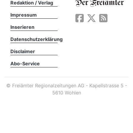
Redaktion / Verlag
Impressum
App
erfreiamt
Inserieren
Datenschutzerklärung
Disclaimer
Abo-Service
reiamt
©
Freiämter Regionalzeitungen AG - Kapellstrasse 5 -
5610 Wohlen
ten