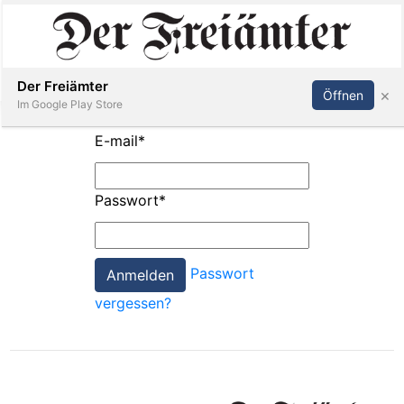
Inserieren
Abonnieren
Anmelden
Der Freiämter
×
Öffnen
Im Google Play Store
E-mail
*
Immobilien
Passwort
*
Veranstaltungen
Passwort
Stellen
vergessen?
E-
Paper
Newsletter