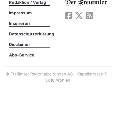
Redaktion / Verlag
Impressum
App
erfreiamt
Inserieren
Datenschutzerklärung
Disclaimer
Abo-Service
reiamt
©
Freiämter Regionalzeitungen AG - Kapellstrasse 5 -
5610 Wohlen
ten