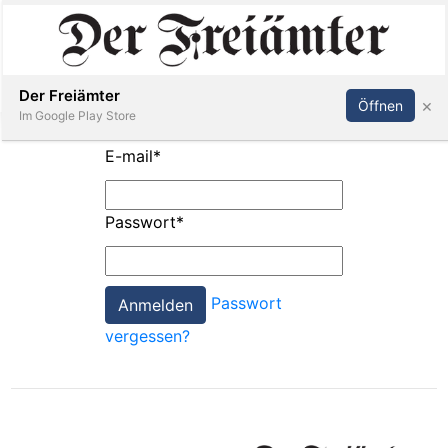
Inserieren
Abonnieren
Anmelden
Der Freiämter
×
Öffnen
Im Google Play Store
E-mail
*
Immobilien
Passwort
*
Veranstaltungen
Passwort
Stellen
vergessen?
E-
Paper
Newsletter