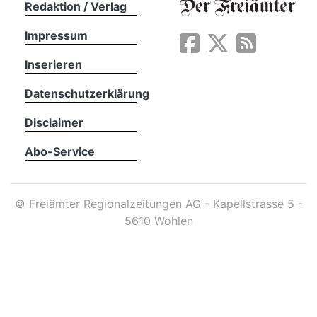
Redaktion / Verlag
Impressum
App
erfreiamt
Inserieren
Datenschutzerklärung
Disclaimer
Abo-Service
reiamt
©
Freiämter Regionalzeitungen AG - Kapellstrasse 5 -
5610 Wohlen
ten