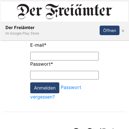
Inserieren
Abonnieren
Anmelden
Der Freiämter
×
Öffnen
Im Google Play Store
E-mail
*
Immobilien
Passwort
*
Veranstaltungen
Passwort
Stellen
vergessen?
E-
Paper
Newsletter