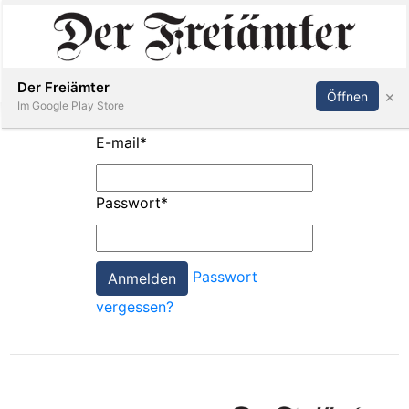
Inserieren
Abonnieren
Anmelden
Der Freiämter
×
Öffnen
Im Google Play Store
E-mail
*
Immobilien
Passwort
*
Veranstaltungen
Passwort
Stellen
vergessen?
E-
Paper
Newsletter