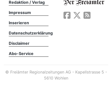
Redaktion / Verlag
Impressum
App
erfreiamt
Inserieren
Datenschutzerklärung
Disclaimer
Abo-Service
reiamt
©
Freiämter Regionalzeitungen AG - Kapellstrasse 5 -
5610 Wohlen
ten