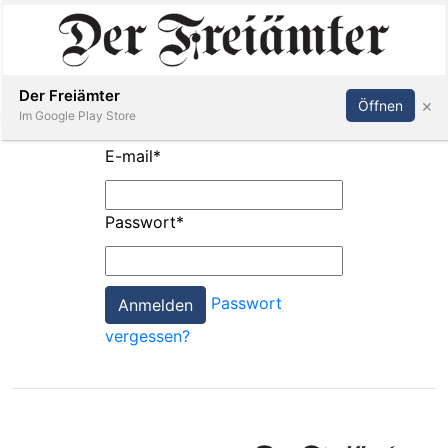
Inserieren
Abonnieren
Anmelden
Der Freiämter
×
Öffnen
Im Google Play Store
E-mail
*
Immobilien
Passwort
*
Veranstaltungen
Passwort
Stellen
vergessen?
E-
Paper
Newsletter