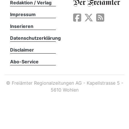
Redaktion / Verlag
Impressum
App
erfreiamt
Inserieren
Datenschutzerklärung
Disclaimer
Abo-Service
reiamt
©
Freiämter Regionalzeitungen AG - Kapellstrasse 5 -
5610 Wohlen
ten