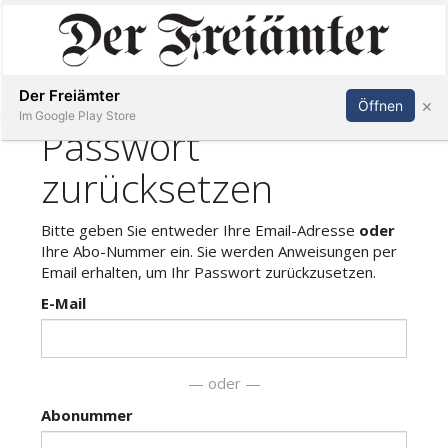
Inserieren
Abonnieren
Anmelden
Der Freiämter
×
Öffnen
Im Google Play Store
Immobilien
Veranstaltungen
Stellen
E-
Paper
Newsletter