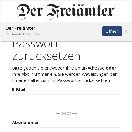
Inserieren
Abonnieren
Anmelden
Der Freiämter
×
Öffnen
Im Google Play Store
Immobilien
Veranstaltungen
Stellen
E-
Paper
Newsletter