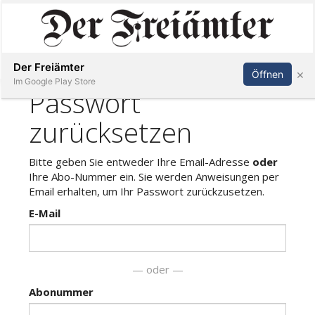
Inserieren
Abonnieren
Anmelden
Der Freiämter
×
Öffnen
Im Google Play Store
Immobilien
Veranstaltungen
Stellen
E-
Paper
Newsletter