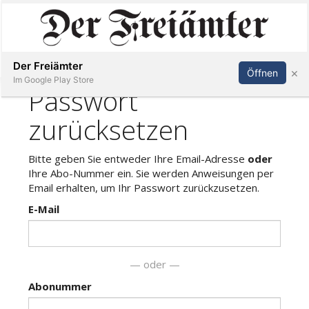
Inserieren
Abonnieren
Anmelden
Der Freiämter
×
Öffnen
Im Google Play Store
Immobilien
Veranstaltungen
Stellen
E-
Paper
Newsletter