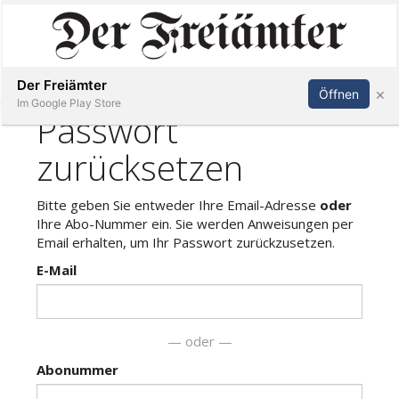
Inserieren
Abonnieren
Anmelden
Der Freiämter
×
Öffnen
Im Google Play Store
Immobilien
Veranstaltungen
Stellen
E-
Paper
Newsletter