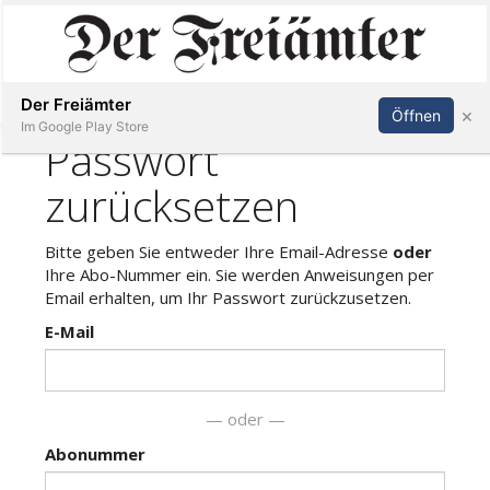
Inserieren
Abonnieren
Anmelden
Der Freiämter
×
Öffnen
Im Google Play Store
Immobilien
Veranstaltungen
Stellen
E-
Paper
Newsletter