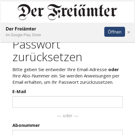
Inserieren
Abonnieren
Anmelden
Der Freiämter
×
Öffnen
Im Google Play Store
Immobilien
Veranstaltungen
Stellen
E-
Paper
Newsletter