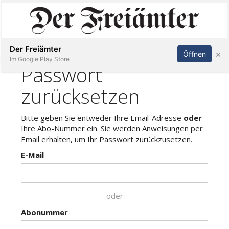
Inserieren
Abonnieren
Anmelden
Der Freiämter
×
Öffnen
Im Google Play Store
Immobilien
Veranstaltungen
Stellen
E-
Paper
Newsletter